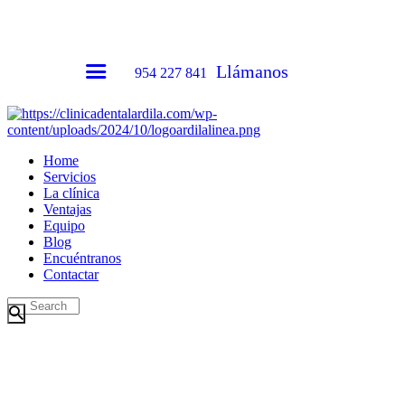
Llámanos
954 227 841
Home
Servicios
La clínica
Ventajas
Equipo
Blog
Encuéntranos
Contactar