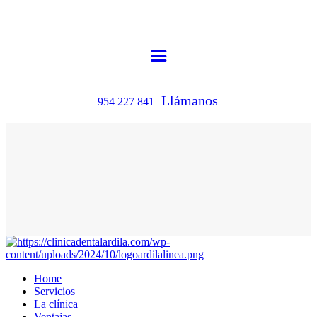
Llámanos
954 227 841
Home
Servicios
La clínica
Ventajas