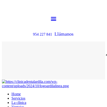
Llámanos
954 227 841
Home
Servicios
La clínica
Ventajas