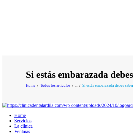
Si estás embarazada debe
Home
Todos los artículos
...
Si estás embarazada debes sab
Home
Servicios
La clínica
Ventajas