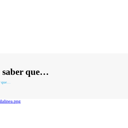
s saber que…
er que…