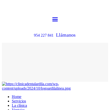
Llámanos
954 227 841
Home
Servicios
La clínica
Ventajas