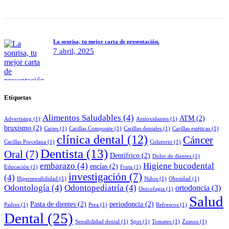
La sonrisa, tu mejor carta de presentación.
7 abril, 2025
Etiquetas
Alimentos Saludables
(4)
ATM
(2)
Advertising
(1)
Antioxidantes
(1)
bruxismo
(2)
Caries
(1)
Carillas Composite
(1)
Carillas dentales
(1)
Carillas estéticas
(1)
clínica dental
(12)
Cáncer
Carillas Porcelana
(1)
Colutorio
(1)
Dentista
(13)
Oral
(7)
Dentífrico
(2)
Dolor de dientes
(1)
embarazo
(4)
Higiene bucodental
encías
(2)
Educación
(1)
Fruta
(1)
investigación
(7)
(4)
Hipersensibilidad
(1)
Niños
(1)
Obesidad
(1)
Odontología
(4)
Odontopediatría
(4)
ortodoncia
(3)
Onicofagia
(1)
Salud
Pasta de dientes
(2)
periodoncia
(2)
Padres
(1)
Pera
(1)
Refrescos
(1)
Dental
(25)
Sensibilidad dental
(1)
Spot
(1)
Tomates
(1)
Zumos
(1)