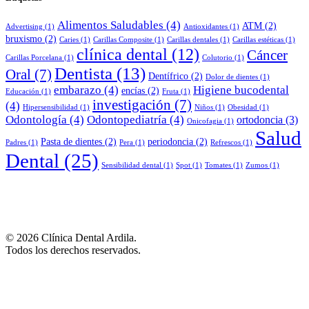
Alimentos Saludables
(4)
ATM
(2)
Advertising
(1)
Antioxidantes
(1)
bruxismo
(2)
Caries
(1)
Carillas Composite
(1)
Carillas dentales
(1)
Carillas estéticas
(1)
clínica dental
(12)
Cáncer
Carillas Porcelana
(1)
Colutorio
(1)
Dentista
(13)
Oral
(7)
Dentífrico
(2)
Dolor de dientes
(1)
embarazo
(4)
Higiene bucodental
encías
(2)
Educación
(1)
Fruta
(1)
investigación
(7)
(4)
Hipersensibilidad
(1)
Niños
(1)
Obesidad
(1)
Odontología
(4)
Odontopediatría
(4)
ortodoncia
(3)
Onicofagia
(1)
Salud
Pasta de dientes
(2)
periodoncia
(2)
Padres
(1)
Pera
(1)
Refrescos
(1)
Dental
(25)
Sensibilidad dental
(1)
Spot
(1)
Tomates
(1)
Zumos
(1)
© 2026 Clínica Dental Ardila.
Todos los derechos reservados.