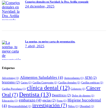
Consejos dentales en Navidad: la Dra. Ardila responde
24 diciembre, 2025
La sonrisa, tu mejor carta de presentación.
7 abril, 2025
Etiquetas
Alimentos Saludables
(4)
ATM
(2)
Advertising
(1)
Antioxidantes
(1)
bruxismo
(2)
Caries
(1)
Carillas Composite
(1)
Carillas dentales
(1)
Carillas estéticas
(1)
clínica dental
(12)
Cáncer
Carillas Porcelana
(1)
Colutorio
(1)
Dentista
(13)
Oral
(7)
Dentífrico
(2)
Dolor de dientes
(1)
embarazo
(4)
Higiene bucodental
encías
(2)
Educación
(1)
Fruta
(1)
investigación
(7)
(4)
Hipersensibilidad
(1)
Niños
(1)
Obesidad
(1)