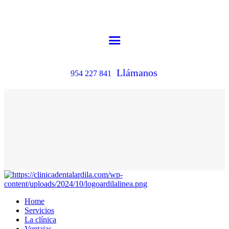
Llámanos
954 227 841
Home
Servicios
La clínica
Ventajas