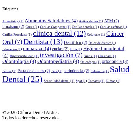
Etiquetas
Alimentos Saludables
(4)
ATM
(2)
Advertising
(1)
Antioxidantes
(1)
bruxismo
(2)
Caries
(1)
Carillas Composite
(1)
Carillas dentales
(1)
Carillas estéticas
(1)
clínica dental
(12)
Cáncer
Carillas Porcelana
(1)
Colutorio
(1)
Dentista
(13)
Oral
(7)
Dentífrico
(2)
Dolor de dientes
(1)
embarazo
(4)
Higiene bucodental
encías
(2)
Educación
(1)
Fruta
(1)
investigación
(7)
(4)
Hipersensibilidad
(1)
Niños
(1)
Obesidad
(1)
Odontología
(4)
Odontopediatría
(4)
ortodoncia
(3)
Onicofagia
(1)
Salud
Pasta de dientes
(2)
periodoncia
(2)
Padres
(1)
Pera
(1)
Refrescos
(1)
Dental
(25)
Sensibilidad dental
(1)
Spot
(1)
Tomates
(1)
Zumos
(1)
© 2026 Clínica Dental Ardila.
Todos los derechos reservados.