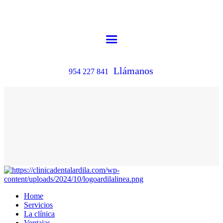
Llámanos
954 227 841
Home
Servicios
La clínica
Ventajas