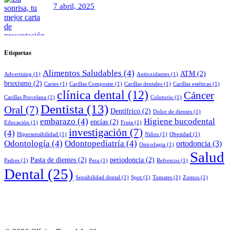
7 abril, 2025
Etiquetas
Alimentos Saludables
(4)
ATM
(2)
Advertising
(1)
Antioxidantes
(1)
bruxismo
(2)
Caries
(1)
Carillas Composite
(1)
Carillas dentales
(1)
Carillas estéticas
(1)
clínica dental
(12)
Cáncer
Carillas Porcelana
(1)
Colutorio
(1)
Dentista
(13)
Oral
(7)
Dentífrico
(2)
Dolor de dientes
(1)
embarazo
(4)
Higiene bucodental
encías
(2)
Educación
(1)
Fruta
(1)
investigación
(7)
(4)
Hipersensibilidad
(1)
Niños
(1)
Obesidad
(1)
Odontología
(4)
Odontopediatría
(4)
ortodoncia
(3)
Onicofagia
(1)
Salud
Pasta de dientes
(2)
periodoncia
(2)
Padres
(1)
Pera
(1)
Refrescos
(1)
Dental
(25)
Sensibilidad dental
(1)
Spot
(1)
Tomates
(1)
Zumos
(1)