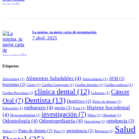
La sonrisa, tu mejor carta de presentación.
7 abril, 2025
Etiquetas
Alimentos Saludables
(4)
ATM
(2)
Advertising
(1)
Antioxidantes
(1)
bruxismo
(2)
Caries
(1)
Carillas Composite
(1)
Carillas dentales
(1)
Carillas estéticas
(1)
clínica dental
(12)
Cáncer
Carillas Porcelana
(1)
Colutorio
(1)
Dentista
(13)
Oral
(7)
Dentífrico
(2)
Dolor de dientes
(1)
embarazo
(4)
Higiene bucodental
encías
(2)
Educación
(1)
Fruta
(1)
investigación
(7)
(4)
Hipersensibilidad
(1)
Niños
(1)
Obesidad
(1)
Odontología
(4)
Odontopediatría
(4)
ortodoncia
(3)
Onicofagia
(1)
Salud
Pasta de dientes
(2)
periodoncia
(2)
Padres
(1)
Pera
(1)
Refrescos
(1)